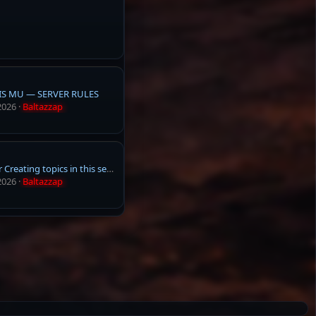
IS MU — SERVER RULES
2026
Baltazzap
Rules for Creating topics in this section
2026
Baltazzap