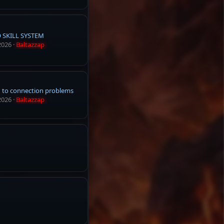
 SKILL SYSTEM
2026
Baltazzap
n to connection problems
2026
Baltazzap