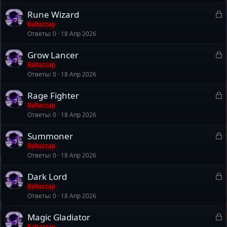
р
З
Rune Wizard
а
Baltazzap
т
Ответы
0
18 Апр 2026
к
а
р
З
Grow Lancer
а
Baltazzap
т
Ответы
0
18 Апр 2026
к
а
р
З
Rage Fighter
а
Baltazzap
т
Ответы
0
18 Апр 2026
к
а
р
З
Summoner
а
Baltazzap
т
Ответы
0
18 Апр 2026
к
а
р
З
Dark Lord
а
Baltazzap
т
Ответы
0
18 Апр 2026
к
а
р
З
Magic Gladiator
а
Baltazzap