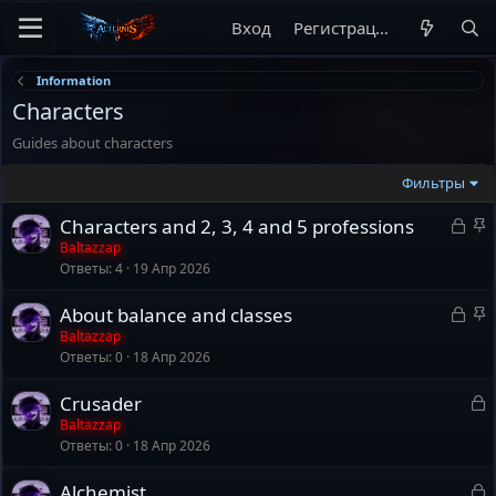
Вход
Регистрация
Information
Characters
Guides about characters
Фильтры
З
З
Characters and 2, 3, 4 and 5 professions
а
а
Baltazzap
Ответы
4
19 Апр 2026
к
к
р
р
З
З
About balance and classes
ы
е
а
а
Baltazzap
т
п
Ответы
0
18 Апр 2026
к
к
а
л
р
р
е
З
Crusader
ы
е
н
а
Baltazzap
т
п
о
Ответы
0
18 Апр 2026
к
а
л
р
е
З
Alchemist