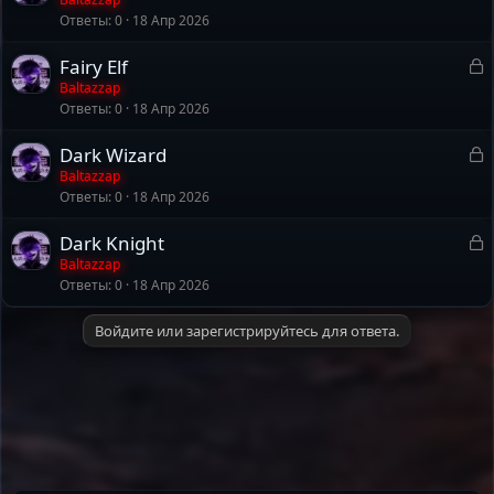
т
Ответы
0
18 Апр 2026
к
а
р
З
Fairy Elf
а
Baltazzap
т
Ответы
0
18 Апр 2026
к
а
р
З
Dark Wizard
а
Baltazzap
т
Ответы
0
18 Апр 2026
к
а
р
З
Dark Knight
а
Baltazzap
т
Ответы
0
18 Апр 2026
к
а
р
Войдите или зарегистрируйтесь для ответа.
т
а