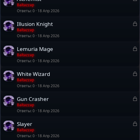
н
а
Baltazzap
т
о
Ответы
0
18 Апр 2026
к
а
р
З
Illusion Knight
а
Baltazzap
т
Ответы
0
18 Апр 2026
к
а
р
З
Lemuria Mage
а
Baltazzap
т
Ответы
0
18 Апр 2026
к
а
р
З
White Wizard
а
Baltazzap
т
Ответы
0
18 Апр 2026
к
а
р
З
Gun Crasher
а
Baltazzap
т
Ответы
0
18 Апр 2026
к
а
р
З
Slayer
а
Baltazzap
т
Ответы
0
18 Апр 2026
к
а