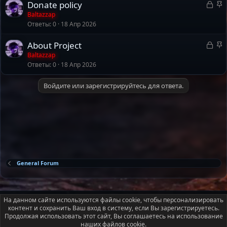
З
З
Donate policy
а
а
Baltazzap
Ответы
0
18 Апр 2026
к
к
р
р
З
З
About Project
ы
е
а
а
Baltazzap
т
п
Ответы
0
18 Апр 2026
к
к
а
л
р
р
е
Войдите или зарегистрируйтесь для ответа.
ы
е
н
т
п
о
а
л
е
н
о
General Forum
Russian (RU)
На данном сайте используются файлы cookie, чтобы персонализировать
контент и сохранить Ваш вход в систему, если Вы зарегистрируетесь.
Условия и правила
Политика конфиденциальности
Помощь
Продолжая использовать этот сайт, Вы соглашаетесь на использование
Главная
R
наших файлов cookie.