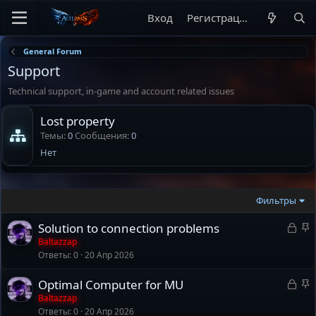
Вход
Регистрация
General Forum
Support
Technical support, in-game and account related issues
Lost property
Темы
0
Сообщения
0
Нет
Фильтры
З
З
Solution to connection problems
а
а
Baltazzap
Ответы
0
20 Апр 2026
к
к
р
р
З
З
Optimal Computer for MU
ы
е
а
а
Baltazzap
т
п
Ответы
0
20 Апр 2026
к
к
а
л