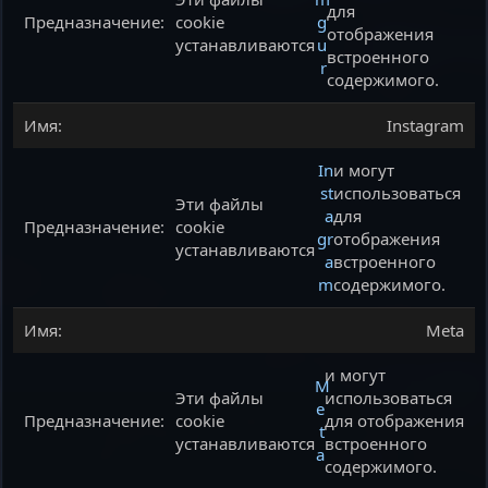
для
cookie
g
отображения
устанавливаются
u
встроенного
r
содержимого.
Instagram
In
и могут
st
использоваться
Эти файлы
a
для
cookie
gr
отображения
устанавливаются
a
встроенного
m
содержимого.
Meta
и могут
M
Эти файлы
использоваться
e
cookie
для отображения
t
устанавливаются
встроенного
a
содержимого.