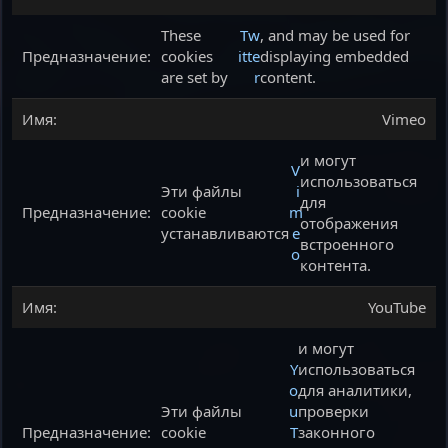
These
Tw
, and may be used for
cookies
itte
displaying embedded
are set by
r
content.
Vimeo
и могут
V
использоваться
Эти файлы
i
для
cookie
m
отображения
устанавливаются
e
встроенного
o
контента.
YouTube
и могут
Y
использоваться
o
для аналитики,
Эти файлы
u
проверки
cookie
T
законного