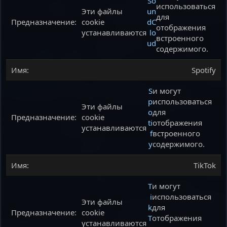
So
использоваться
Эти файлы
un
для
cookie
dC
отображения
устанавливаются
lo
встроенного
ud
содержимого.
Spotify
S
и могут
p
использоваться
Эти файлы
o
для
cookie
ti
отображения
устанавливаются
f
встроенного
y
содержимого.
TikTok
T
и могут
i
использоваться
Эти файлы
k
для
cookie
T
отображения
устанавливаются