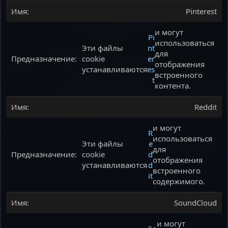
Pinterest
и могут
Pi
использоваться
Эти файлы
nt
для
cookie
er
отображения
устанавливаются
es
встроенного
t
контента.
Reddit
и могут
R
использоваться
Эти файлы
e
для
cookie
d
отображения
устанавливаются
d
встроенного
it
содержимого.
SoundCloud
и могут