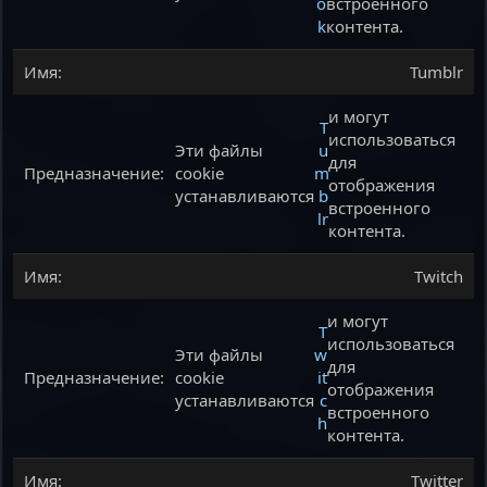
o
встроенного
k
контента.
Tumblr
и могут
T
использоваться
Эти файлы
u
для
cookie
m
отображения
устанавливаются
b
встроенного
lr
контента.
Twitch
и могут
T
использоваться
Эти файлы
w
для
cookie
it
отображения
устанавливаются
c
встроенного
h
контента.
Twitter