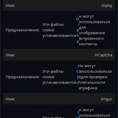
Giphy
и могут
G
использоваться
Эти файлы
i
для
cookie
p
отображения
устанавливаются
h
встроенного
y
контента.
HCaptcha
H
и могут
Эти файлы
Ca
использоваться
cookie
pt
для проверки
устанавливаются
ch
легальности
a
трафика.
Imgur
и могут
I
использоваться
Эти файлы
m