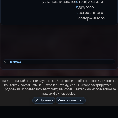
устанавливаются
u
трафика или
b
другого
e
встроенного
содержимого.
Помощь
Russian (RU)
На данном сайте используются файлы cookie, чтобы персонализировать
контент и сохранить Ваш вход в систему, если Вы зарегистрируетесь.
Условия и правила
Политика конфиденциальности
Помощь
Продолжая использовать этот сайт, Вы соглашаетесь на использование
Главная
R
наших файлов cookie.
S
S
Принять
Узнать больше...
®
Локализация от xenForo.Info