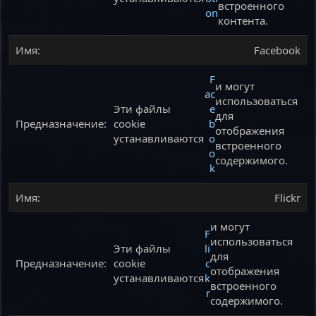
встроенного
on
контента.
Facebook
F
и могут
ac
использоваться
Эти файлы
e
для
cookie
b
отображения
устанавливаются
o
встроенного
o
содержимого.
k
Flickr
и могут
F
использоваться
Эти файлы
li
для
cookie
c
отображения
устанавливаются
k
встроенного
r
содержимого.