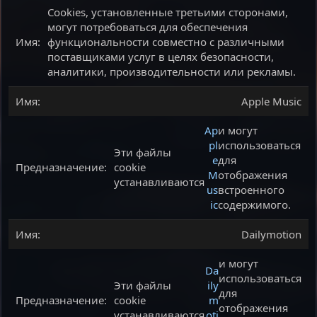
Cookies, установленные третьими сторонами,
могут потребоваться для обеспечения
функциональности совместно с различными
поставщиками услуг в целях безопасности,
аналитики, производительности или рекламы.
Apple Music
Ap
и могут
pl
использоваться
Эти файлы
e
для
cookie
M
отображения
устанавливаются
us
встроенного
ic
содержимого.
Dailymotion
и могут
Da
использоваться
Эти файлы
ily
для
cookie
m
отображения
устанавливаются
oti