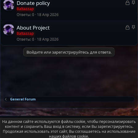
З
З
Donate policy
а
а
Baltazzap
Ответы
0
18 Апр 2026
к
к
р
р
З
З
About Project
ы
е
а
а
Baltazzap
т
п
Ответы
0
18 Апр 2026
к
к
а
л
р
р
е
Войдите или зарегистрируйтесь для ответа.
ы
е
н
т
п
о
а
л
е
н
о
General Forum
Russian (RU)
На данном сайте используются файлы cookie, чтобы персонализировать
контент и сохранить Ваш вход в систему, если Вы зарегистрируетесь.
Условия и правила
Политика конфиденциальности
Помощь
Продолжая использовать этот сайт, Вы соглашаетесь на использование
Главная
R
наших файлов cookie.