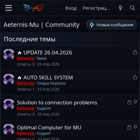
Вход
Регистрация
Aeternis-Mu | Community
Новые сообщения
Последние темы
З
🔥 UPDATE 26.04.2026
а
Baltazzap
News
Ответы
0
26 Апр 2026
к
р
З
🔥 AUTO SKILL SYSTEM
а
Baltazzap
Unique Features
т
Ответы
1
23 Апр 2026
к
а
р
З
З
Solution to connection problems
а
а
Baltazzap
Support
т
Ответы
0
20 Апр 2026
к
к
а
р
р
З
З
Optimal Computer for MU
ы
е
а
а
Baltazzap
Support
т
п
Ответы
0
20 Апр 2026
к
к