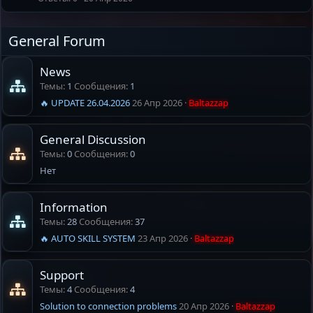
а
л
р
р
е
ы
е
н
General Forum
т
п
о
а
л
News
е
Темы
1
Сообщения
1
н
о
🔥 UPDATE 26.04.2026
26 Апр 2026
Baltazzap
General Discussion
Темы
0
Сообщения
0
Нет
Information
Темы
28
Сообщения
37
🔥 AUTO SKILL SYSTEM
23 Апр 2026
Baltazzap
Support
Темы
4
Сообщения
4
Solution to connection problems
20 Апр 2026
Baltazzap