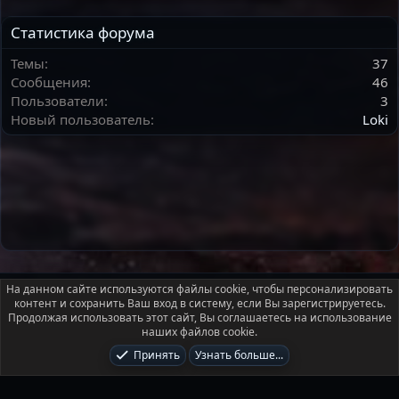
Статистика форума
Темы
37
Сообщения
46
Пользователи
3
Новый пользователь
Loki
Russian (RU)
На данном сайте используются файлы cookie, чтобы персонализировать
контент и сохранить Ваш вход в систему, если Вы зарегистрируетесь.
Условия и правила
Политика конфиденциальности
Помощь
Продолжая использовать этот сайт, Вы соглашаетесь на использование
Главная
R
наших файлов cookie.
S
S
Принять
Узнать больше...
®
Локализация от xenForo.Info