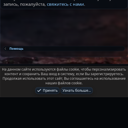
запись, пожалуйста,
свяжитесь с нами
.
Помощь
Russian (RU)
На данном сайте используются файлы cookie, чтобы персонализировать
контент и сохранить Ваш вход в систему, если Вы зарегистрируетесь.
Условия и правила
Политика конфиденциальности
Помощь
Продолжая использовать этот сайт, Вы соглашаетесь на использование
Главная
R
наших файлов cookie.
S
S
Принять
Узнать больше...
®
Локализация от xenForo.Info